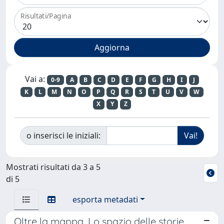
Risultati/Pagina
Vai a:
0-9
A
B
C
D
E
F
G
H
I
J
K
L
M
N
O
P
Q
R
S
T
U
V
W
X
Y
Z
o inserisci le iniziali:
Mostrati risultati da 3 a 5
di 5
esporta metadati
Oltre la mappa. Lo spazio delle storie