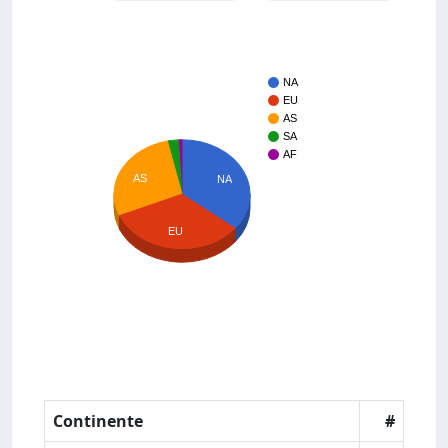
NA
EU
AS
SA
AF
AS
NA
EU
Continente
#