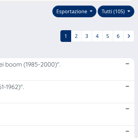
Esportazione
Tutti (105)
1
2
3
4
5
6
ei boom (1985-2000)".
1-1962)".