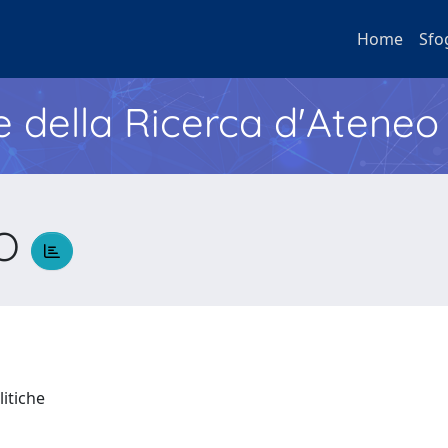
Home
Sfo
e della Ricerca d'Ateneo
RO
litiche