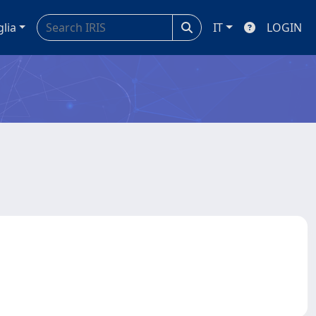
glia
IT
LOGIN