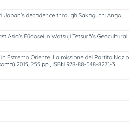
tori Japan’s decadence through Sakaguchi Ango
st Asia's Fūdosei in Watsuji Tetsurō's Geocultural
se in Estremo Oriente. La missione del Partito Naz
Roma) 2015, 255 pp., ISBN 978-88-548-8271-3.