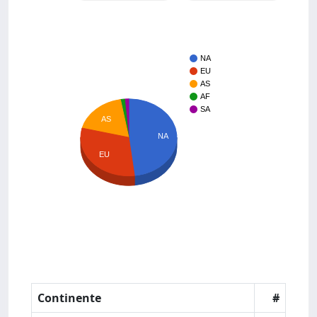
NA
EU
AS
AF
SA
AS
NA
EU
Continente
#