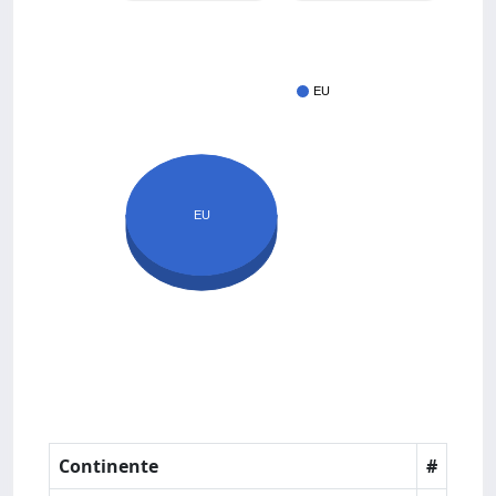
EU
EU
Continente
#