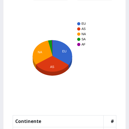
EU
AS
NA
SA
AF
EU
NA
AS
Continente
#