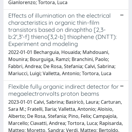
Gianlorenzo; Tortora, Luca
Effects of illumination on the electrical
characteristics in organic thin-film
transistors based on dinaphtho [2,3-
b:2′,3′-f] thieno[3,2-b] thiophene (DNTT):
Experiment and modeling
2022-01-01 Becharguia, Houaida; Mahdouani,
Mounira; Bourguiga, Ramzi; Branchini, Paolo;
Fabbri, Andrea; De Rosa, Stefania; Calvi, Sabrina;
Mariucci, Luigi; Valletta, Antonio; Tortora, Luca
Flexible fully organic indirect detector for
megaelectronvolts proton beams
2023-01-01 Calvi, Sabrina; Basiricò, Laura; Carturan,
Sara M.; Fratelli, Ilaria; Valletta, Antonio; Aloisio,
Alberto; De Rosa, Stefania; Pino, Felix; Campajola,
Marcello; Ciavatti, Andrea; Tortora, Luca; Rapisarda,
Matteo; Moretto, Sandra; Verdi, Matteo; Bertoldo,