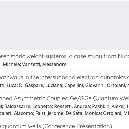
rehistoric weight systems: a case study from Nur
, Michele; Vanzetti, Alessandro
g pathways in the intersubband electron dynamics
ti, Luca; Di Gaspare, Luciana; Capellini, Giovanni; Ortolani, 
Pumped Asymmetric Coupled Ge/SiGe Quantum Wel
igi; Baldassarre, Leonetta; Rossetti, Andrea; Pashkin, Alexej
Scalari, Giacomo; Faist, Jèrome; De Seta, Monica; Ortolani, M
e quantum wells (Conference Presentation)