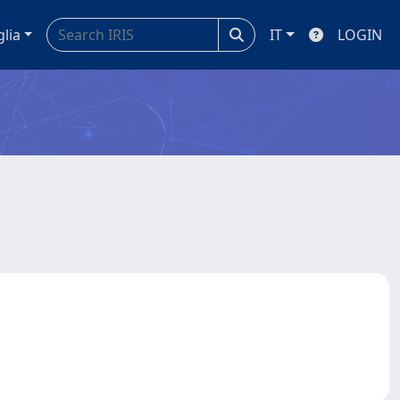
glia
IT
LOGIN