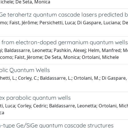
 Michele; De Seta, Monica
e terahertz quantum cascade lasers predicted by
o; Faist, Jérôme; Persichetti, Luca; Di Gaspare, Luciana; De 
on from electron-doped germanium quantum wells
igi; Baldassarre, Leonetta; Pashkin, Alexej; Helm, Manfred; M
Giacomo; Faist, Jèrome; De Seta, Monica; Ortolani, Michele
bolic Quantum Wells
ti, L.; Corley, C.; Baldassarre, L.; Ortolani, M.; Di Gaspare, L.;
ex parabolic quantum wells
, Luca; Corley, Cedric; Baldassarre, Leonetta; Ortolani, Mich
ica
n-type Ge/SiGe quantum cascade structures