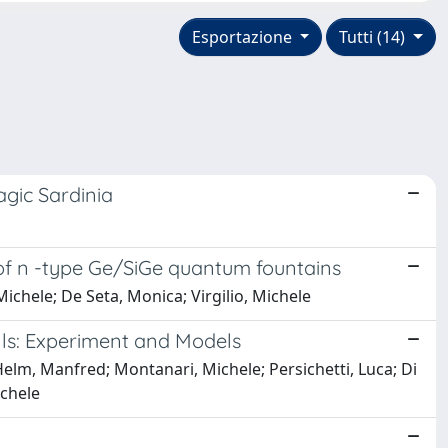
Esportazione
Tutti (14)
agic Sardinia
 of n -type Ge/SiGe quantum fountains
Michele; De Seta, Monica; Virgilio, Michele
ls: Experiment and Models
; Helm, Manfred; Montanari, Michele; Persichetti, Luca; Di
ichele