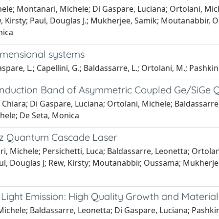
chele; Montanari, Michele; Di Gaspare, Luciana; Ortolani, Mich
ew, Kirsty; Paul, Douglas J.; Mukherjee, Samik; Moutanabbir,
nica
imensional systems
pare, L.; Capellini, G.; Baldassarre, L.; Ortolani, M.; Pashkin,
 Conduction Band of Asymmetric Coupled Ge/SiGe
 Chiara; Di Gaspare, Luciana; Ortolani, Michele; Baldassarre
chele; De Seta, Monica
Hz Quantum Cascade Laser
 Michele; Persichetti, Luca; Baldassarre, Leonetta; Ortolani, 
aul, Douglas J; Rew, Kirsty; Moutanabbir, Oussama; Mukherjee
ight Emission: High Quality Growth and Material
ichele; Baldassarre, Leonetta; Di Gaspare, Luciana; Pashkin, 