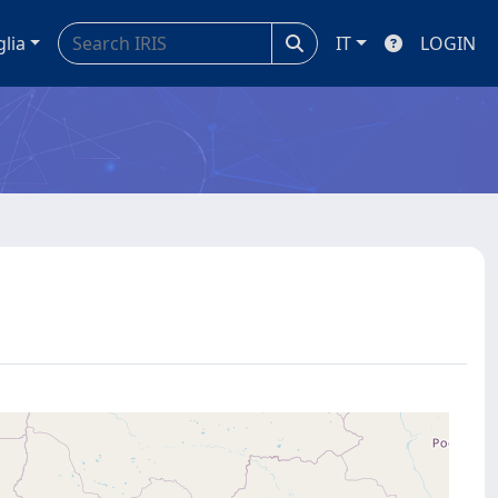
glia
IT
LOGIN