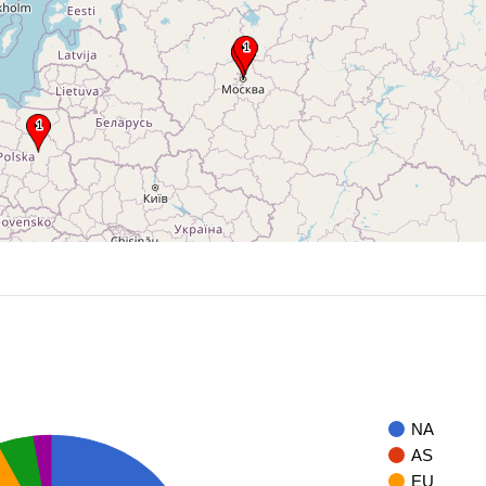
NA
AS
EU