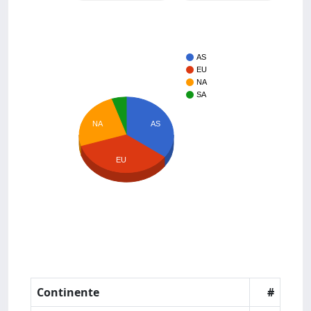
AS
EU
NA
SA
AS
NA
EU
Continente
#