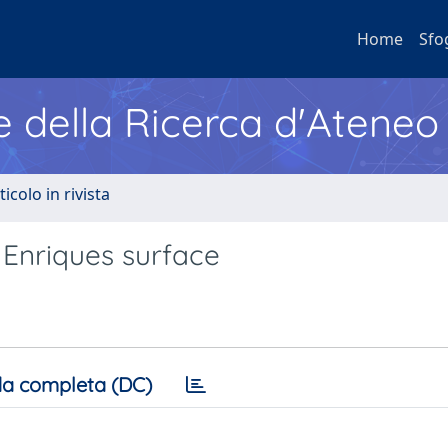
Home
Sfo
e della Ricerca d'Ateneo
ticolo in rivista
 Enriques surface
a completa (DC)