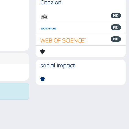
Citazioni
ND
ND
ND
social impact