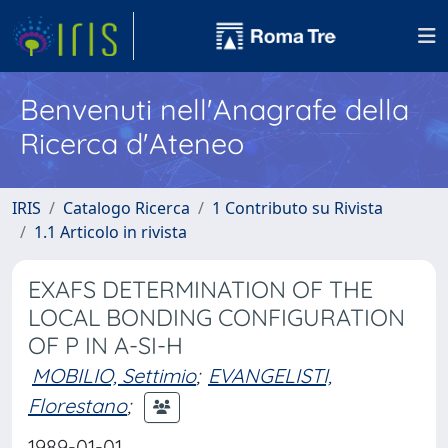
Benvenuti nell'Anagrafe della
Ricerca d'Ateneo
IRIS
Catalogo Ricerca
1 Contributo su Rivista
1.1 Articolo in rivista
EXAFS DETERMINATION OF THE
LOCAL BONDING CONFIGURATION
OF P IN A-SI-H
MOBILIO, Settimio
;
EVANGELISTI,
Florestano
;
1989-01-01