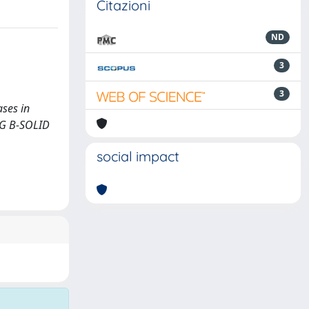
Citazioni
ND
3
3
ases in
NG B-SOLID
social impact