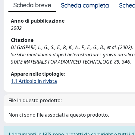
Scheda breve
Scheda completa
Sched
Anno di pubblicazione
2002
Citazione
DI GASPARE, L., G., S., E., P., K., A., F., E., G., B., et al. (2
Si/SiGe modulation-doped heterostructures grown on sili
STATE MATERIALS FOR ADVANCED TECHNOLOGY, 89, 346.
Appare nelle tipologie:
1.1 Articolo in rivista
File in questo prodotto:
Non ci sono file associati a questo prodotto.
I documenti in IRIS sono protetti da copyright e tutti i di