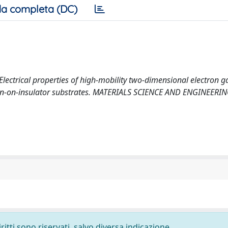
a completa (DC)
002). Electrical properties of high-mobility two-dimensional electron g
con-on-insulator substrates. MATERIALS SCIENCE AND ENGINEERI
ritti sono riservati, salvo diversa indicazione.