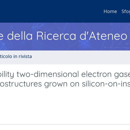
Home
Sfo
e della Ricerca d'Ateneo
ticolo in rivista
bility two-dimensional electron gase
structures grown on silicon-on-ins