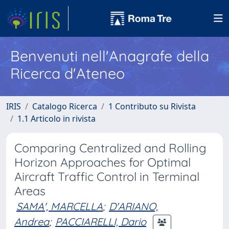
Benvenuti nell'Anagrafe della
Ricerca d'Ateneo
IRIS
Catalogo Ricerca
1 Contributo su Rivista
1.1 Articolo in rivista
Comparing Centralized and Rolling
Horizon Approaches for Optimal
Aircraft Traffic Control in Terminal
Areas
SAMA', MARCELLA
;
D'ARIANO,
Andrea
;
PACCIARELLI, Dario