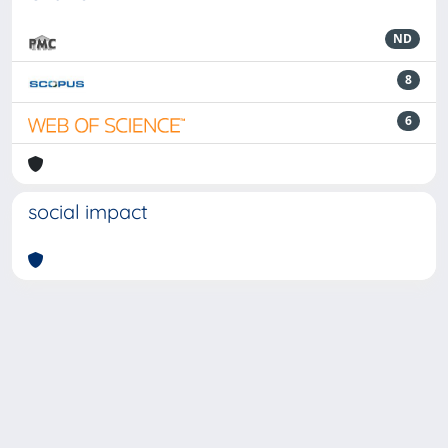
ND
8
6
social impact
Powered by
IRIS
-
about IRIS
-