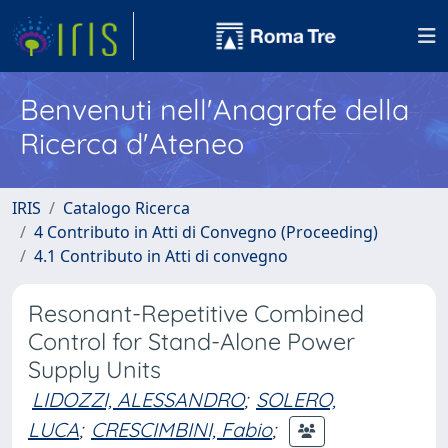
Benvenuti nell'Anagrafe della
Ricerca d'Ateneo
IRIS
Catalogo Ricerca
4 Contributo in Atti di Convegno (Proceeding)
4.1 Contributo in Atti di convegno
Resonant-Repetitive Combined
Control for Stand-Alone Power
Supply Units
LIDOZZI, ALESSANDRO
;
SOLERO,
LUCA
;
CRESCIMBINI, Fabio
;