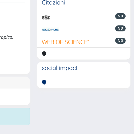
Citazioni
ND
ND
ropico.
ND
social impact