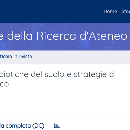
Home
Sfo
e della Ricerca d'Ateneo
ticolo in rivista
iotiche del suolo e strategie di
ico
a completa (DC)