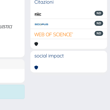
Citazioni
ND
ND
GUISTICI
ND
social impact