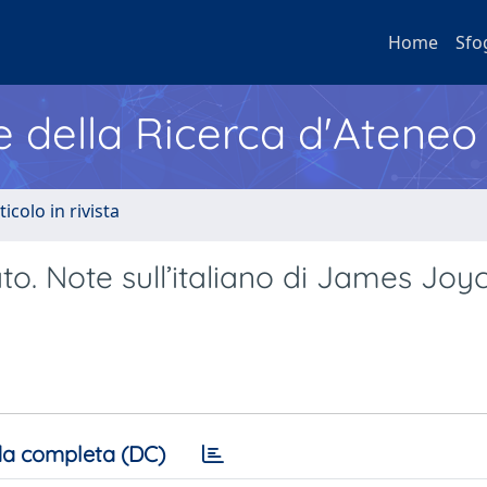
Home
Sfo
e della Ricerca d'Ateneo
ticolo in rivista
anato. Note sull’italiano di James Jo
a completa (DC)