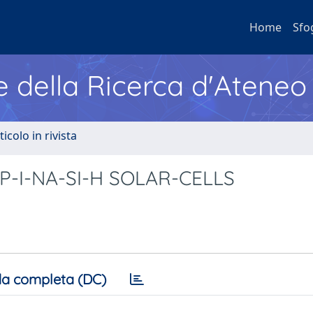
Home
Sfo
e della Ricerca d'Ateneo
ticolo in rivista
P-I-NA-SI-H SOLAR-CELLS
a completa (DC)