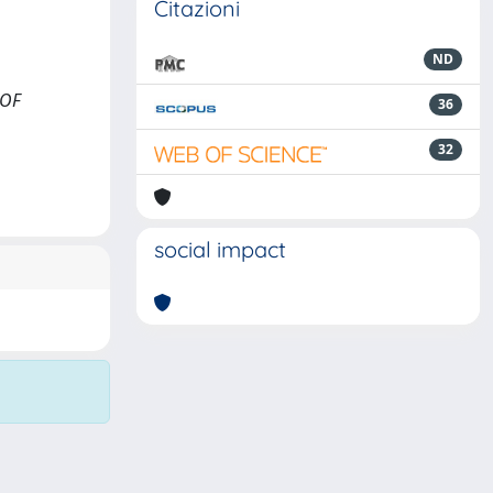
Citazioni
ND
 OF
36
32
social impact