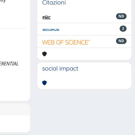
Citazioni
ND
2
ND
FERENTIAL
social impact