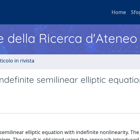
Home
Sfo
e della Ricerca d'Ateneo
ticolo in rivista
ndefinite semilinear elliptic equati
semilinear elliptic equation with indefinite nonlinearity. Th
blem. The result is obtained using the approach introduced