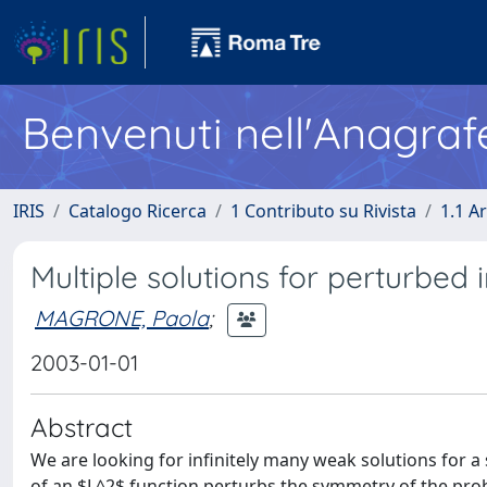
Benvenuti nell'Anagraf
IRIS
Catalogo Ricerca
1 Contributo su Rivista
1.1 Ar
Multiple solutions for perturbed i
MAGRONE, Paola
;
2003-01-01
Abstract
We are looking for infinitely many weak solutions for a 
of an $L^2$ function perturbs the symmetry of the pro