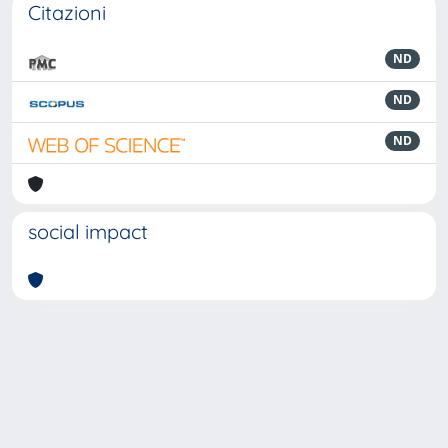
Citazioni
ND
ND
ND
social impact
Powered by
IRIS
-
about IRIS
-