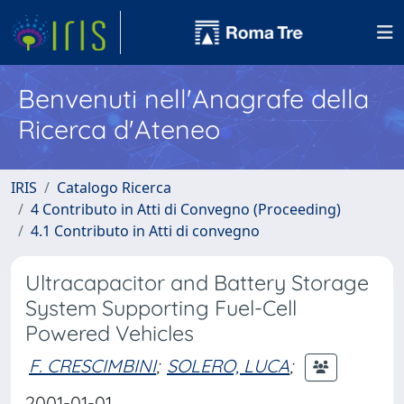
Benvenuti nell'Anagrafe della
Ricerca d'Ateneo
IRIS
Catalogo Ricerca
4 Contributo in Atti di Convegno (Proceeding)
4.1 Contributo in Atti di convegno
Ultracapacitor and Battery Storage
System Supporting Fuel-Cell
Powered Vehicles
F. CRESCIMBINI
;
SOLERO, LUCA
;
2001-01-01