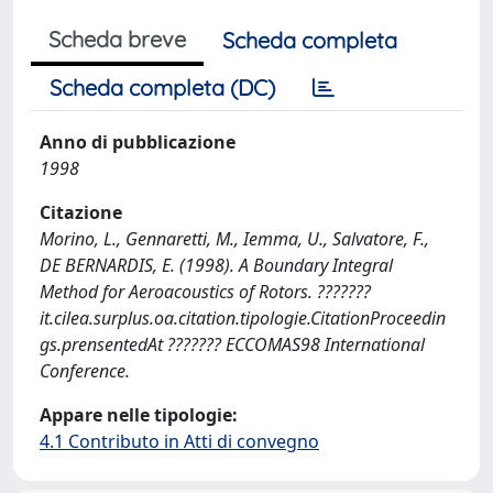
Scheda breve
Scheda completa
Scheda completa (DC)
Anno di pubblicazione
1998
Citazione
Morino, L., Gennaretti, M., Iemma, U., Salvatore, F.,
DE BERNARDIS, E. (1998). A Boundary Integral
Method for Aeroacoustics of Rotors. ???????
it.cilea.surplus.oa.citation.tipologie.CitationProceedin
gs.prensentedAt ??????? ECCOMAS98 International
Conference.
Appare nelle tipologie:
4.1 Contributo in Atti di convegno