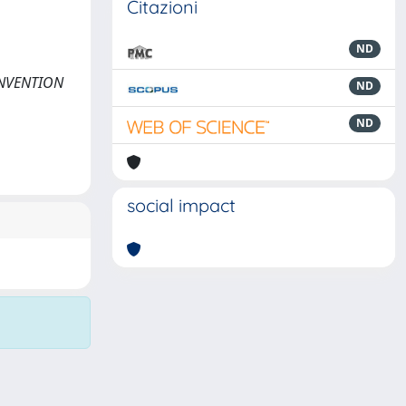
Citazioni
ND
CONVENTION
ND
ND
social impact