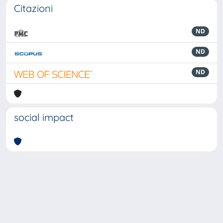
Citazioni
ND
ND
ND
social impact