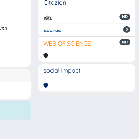
Citazioni
ND
 una
0
ND
social impact