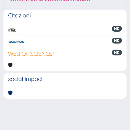
Citazioni
ND
ND
ND
social impact