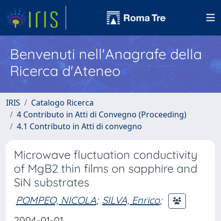
Benvenuti nell'Anagrafe della
Ricerca d'Ateneo
IRIS
Catalogo Ricerca
4 Contributo in Atti di Convegno (Proceeding)
4.1 Contributo in Atti di convegno
Microwave fluctuation conductivity
of MgB2 thin films on sapphire and
SiN substrates
POMPEO, NICOLA
;
SILVA, Enrico
;
2004-01-01