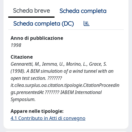
Scheda breve
Scheda completa
Scheda completa (DC)
Anno di pubblicazione
1998
Citazione
Gennaretti, M., Iemma, U., Morino, L., Grace, S.
(1998). A BEM simulation of a wind tunnel with an
open test section. ???????
it.cilea.surplus.oa.citation.tipologie.CitationProceedin
gs.prensentedAt ??????? IABEM International
Symposium.
Appare nelle tipologie:
4.1 Contributo in Atti di convegno