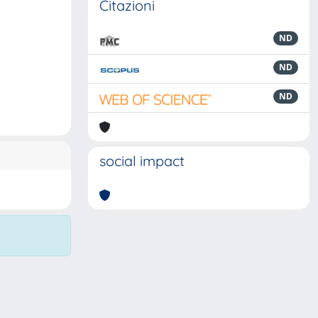
Citazioni
ND
ND
ND
social impact