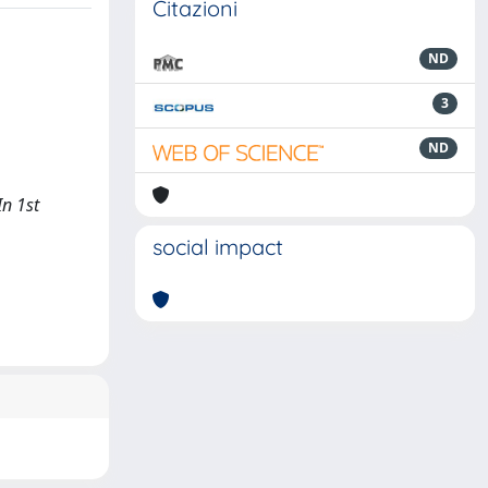
Citazioni
ND
3
ND
In 1st
social impact