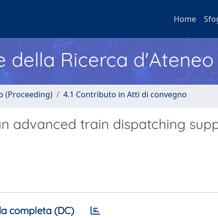
Home
Sfo
e della Ricerca d'Ateneo
no (Proceeding)
4.1 Contributo in Atti di convegno
an advanced train dispatching sup
a completa (DC)