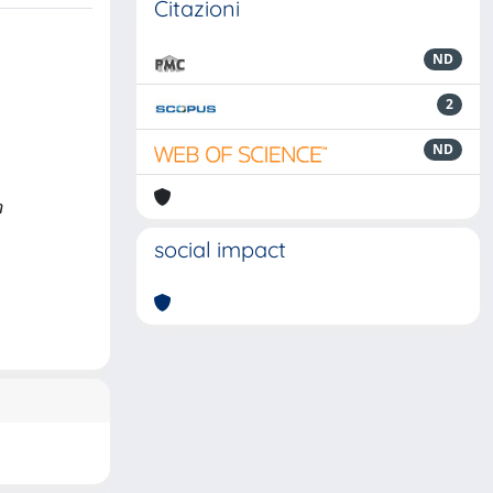
Citazioni
ND
2
ND
n
social impact