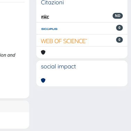
Citazioni
ND
0
0
tion and
social impact