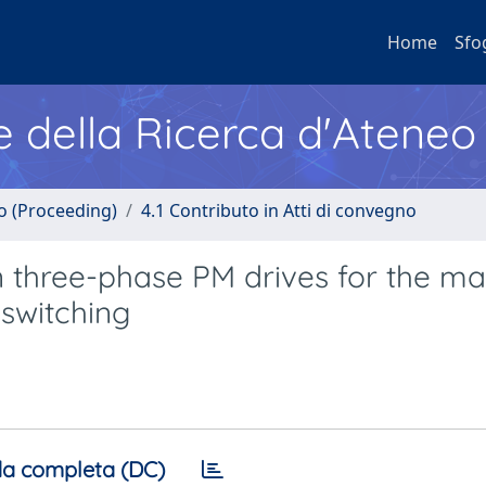
Home
Sfo
e della Ricerca d'Ateneo
no (Proceeding)
4.1 Contributo in Atti di convegno
in three-phase PM drives for the m
-switching
a completa (DC)