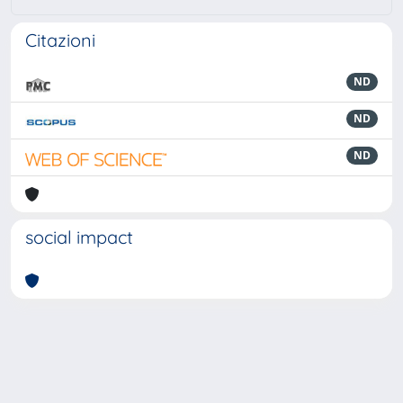
Citazioni
ND
ND
ND
social impact