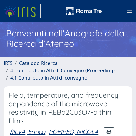
Benvenuti nell'Anagrafe della
Ricerca d'Ateneo
IRIS
Catalogo Ricerca
4 Contributo in Atti di Convegno (Proceeding)
4.1 Contributo in Atti di convegno
Field, temperature, and frequency
dependence of the microwave
resistivity in REBa2Cu3O7-d thin
films
SILVA, Enrico
;
POMPEO, NICOLA
;