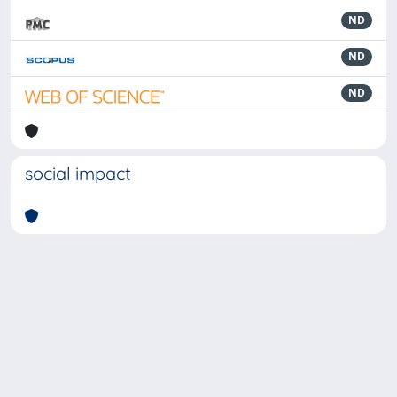
ND
ND
ND
social impact
Powered by
IRIS
-
about IRIS
-
Utilizzo dei cookie
-
Privacy
Copyright © 2026