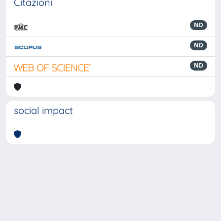
Citazioni
ND
ND
ND
social impact
Powered by
IRIS
-
about IRIS
-