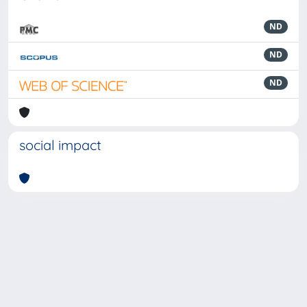
ND
ND
ND
social impact
Powered by
IRIS
-
about IRIS
-