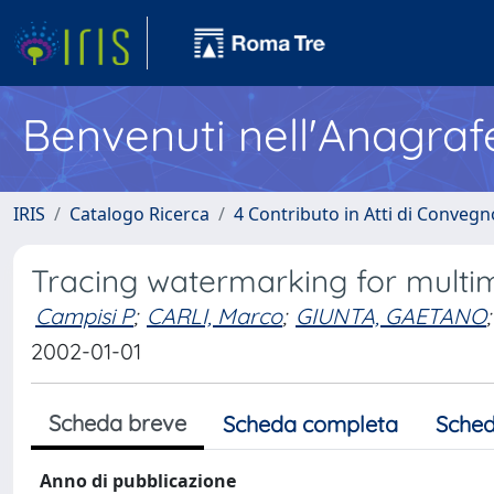
Benvenuti nell'Anagraf
IRIS
Catalogo Ricerca
4 Contributo in Atti di Conveg
Tracing watermarking for multi
Campisi P
;
CARLI, Marco
;
GIUNTA, GAETANO
;
2002-01-01
Scheda breve
Scheda completa
Sched
Anno di pubblicazione