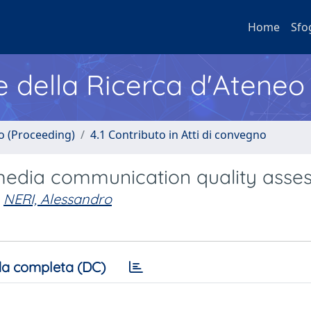
Home
Sfo
e della Ricerca d'Ateneo
no (Proceeding)
4.1 Contributo in Atti di convegno
media communication quality asse
NERI, Alessandro
a completa (DC)