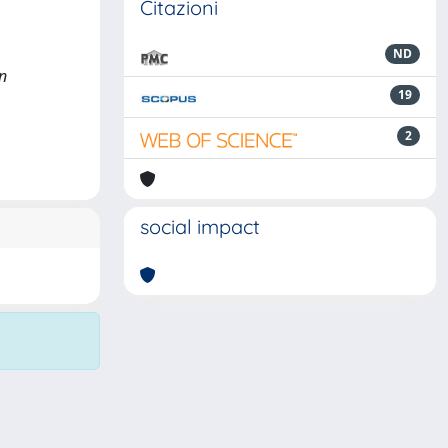
Citazioni
ND
In
19
2
social impact