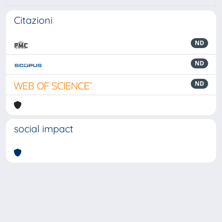
Citazioni
ND
ND
ND
social impact