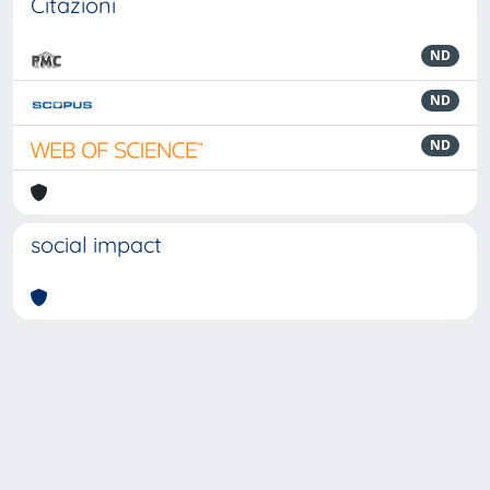
Citazioni
ND
ND
ND
social impact
Powered by
IRIS
-
about IRIS
-