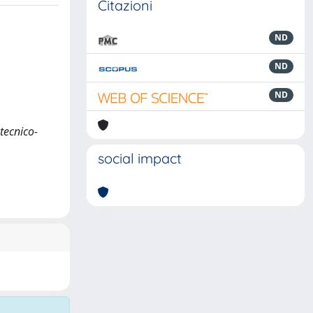
Citazioni
ND
ND
ND
 tecnico-
social impact