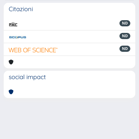
Citazioni
ND
ND
ND
social impact