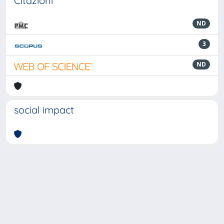
Citazioni
ND
3
ND
social impact
Powered by
IRIS
-
about IRIS
-