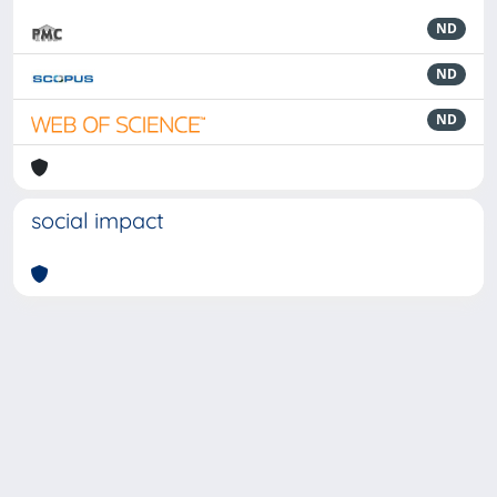
ND
ND
ND
social impact
Powered by
IRIS
-
about IRIS
-
Utilizzo dei cookie
-
Privacy
Copyright © 2026