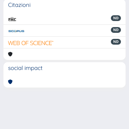
Citazioni
ND
ND
ND
social impact