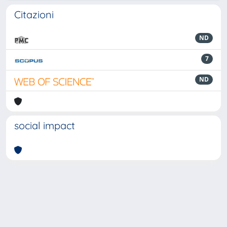
Citazioni
ND
7
ND
social impact