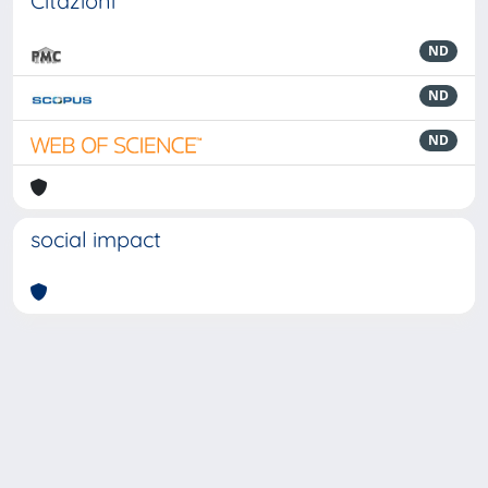
Citazioni
ND
ND
ND
social impact
Powered by
IRIS
-
about IRIS
-