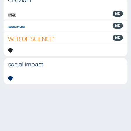
Citazioni
ND
ND
ND
social impact
Powered by
IRIS
-
about IRIS
-