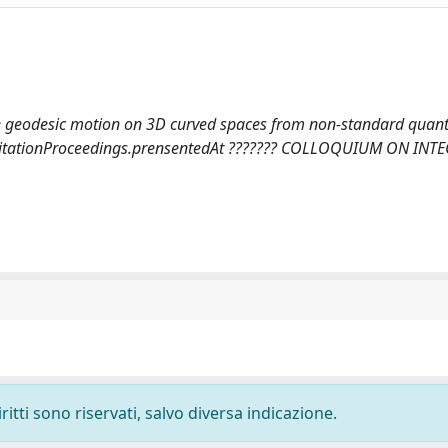
rable geodesic motion on 3D curved spaces from non-standard qua
ogie.CitationProceedings.prensentedAt ??????? COLLOQUIUM ON IN
ritti sono riservati, salvo diversa indicazione.