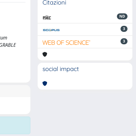
Citazioni
ND
3
ntum
3
TEGRABLE
social impact