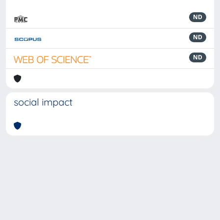
ND
ND
ND
social impact
Powered by
IRIS
-
about IRIS
-
Utilizzo dei cookie
-
Privacy
Copyright © 2026