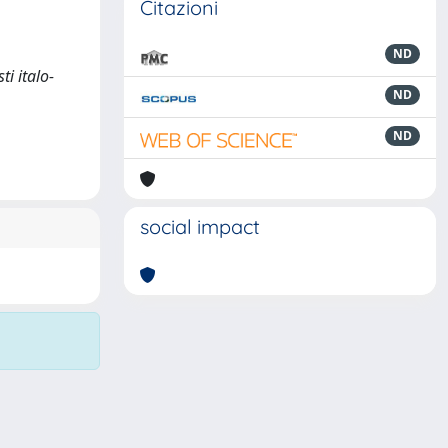
Citazioni
ND
i italo-
ND
ND
social impact