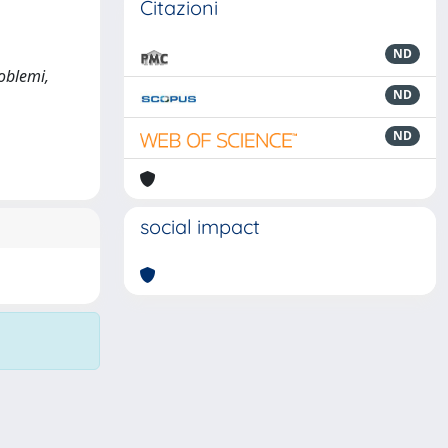
Citazioni
ND
roblemi,
ND
ND
social impact